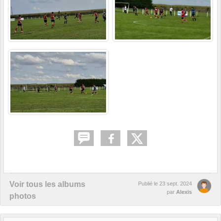
Voir tous les albums
Publié le
23 sept. 2024
par
Alexis
photos