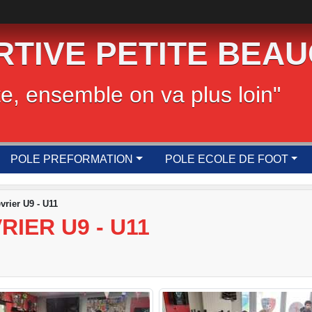
RTIVE PETITE BEA
te, ensemble on va plus loin"
POLE PREFORMATION
POLE ECOLE DE FOOT
vrier U9 - U11
IER U9 - U11